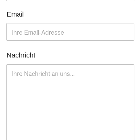
ABSENDEN
Telefonisch
erreichen Sie uns wie folgt
:
Montag bis Freitags: 8 - 11 Uhr
Montag, Dienstag, Donnerstag: 14 - 16 Uhr
0651 - 14 60 77 70
Sprechzeiten:
Nach Vereinbarung
ZAHNÄRZTE
AM
NELLS PARK
Impressum
Datenschutz